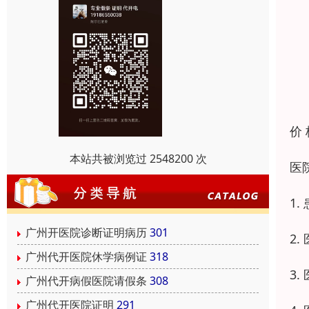
价
本站共被浏览过 2548200 次
医
1
广州开医院诊断证明病历
301
2
广州代开医院休学病例证
318
3
广州代开病假医院请假条
308
广州代开医院证明
291