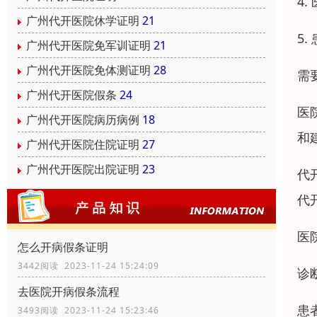
4
广州代开医院休学证明
21
5
广州代开医院免军训证明
21
广州代开医院免体测证明
28
需
广州代开医院假条
24
医
广州代开医院病历病例
18
和
广州代开医院住院证明
27
广州代开医院出院证明
23
代
代
医
怎么开病假条证明
3442阅读 2023-11-24 15:24:09
诊
去医院开病假条流程
患者
3493阅读 2023-11-24 15:23:46