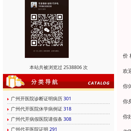
价
本站共被浏览过 2538806 次
欢
你
广州开医院诊断证明病历
301
你
广州代开医院休学病例证
318
你
广州代开病假医院请假条
308
广州代开医院证明
291