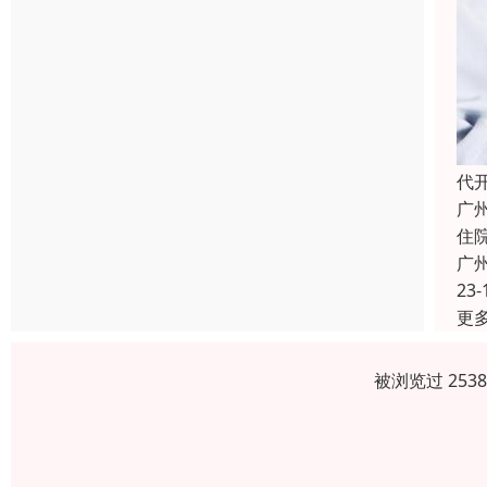
代
广
住
广
23-
更
被浏览过 253