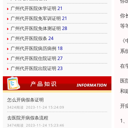
你
广州代开医院休学证明
21
你
广州代开医院免军训证明
21
等
广州代开医院免体测证明
28
广州代开医院假条
24
《
广州代开医院病历病例
18
系
广州代开医院住院证明
27
在
广州代开医院出院证明
23
医
和
怎么开病假条证明
开
3424阅读 2023-11-24 15:24:09
去医院开病假条流程
1
3474阅读 2023-11-24 15:23:46