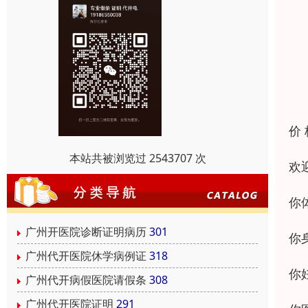
价
本站共被浏览过 2543707 次
欢
你
广州开医院诊断证明病历
301
你
广州代开医院休学病例证
318
你
广州代开病假医院请假条
308
广州代开医院证明
291