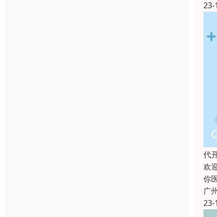
23-
代
欢
你
广
23-