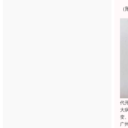
（
代
大
变
广