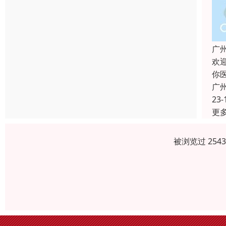
广
欢
你
广
23-
更
被浏览过 254