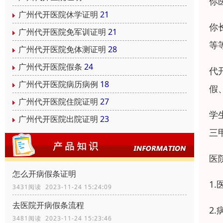
你
广州代开医院休学证明
21
你
广州代开医院免军训证明
21
等
广州代开医院免体测证明
28
广州代开医院假条
24
代
广州代开医院病历病例
18
假
广州代开医院住院证明
27
学
广州代开医院出院证明
23
三
医
怎么开病假条证明
1
3431阅读 2023-11-24 15:24:09
去医院开病假条流程
2
3481阅读 2023-11-24 15:23:46