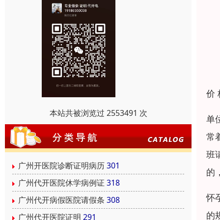
价
本站共被浏览过 2553491 次
单
常
班
广州开医院诊断证明病历
301
的
广州代开医院休学病例证
318
怀
广州代开病假医院请假条
308
的
广州代开医院证明
291