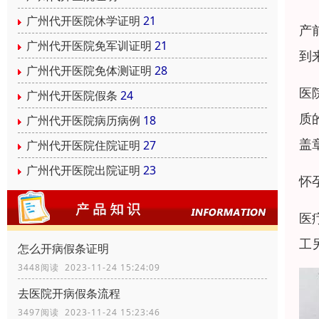
广州代开医院休学证明
21
产
广州代开医院免军训证明
21
到
广州代开医院免体测证明
28
医
广州代开医院假条
24
质
广州代开医院病历病例
18
盖
广州代开医院住院证明
27
广州代开医院出院证明
23
怀
医
工
怎么开病假条证明
3448阅读 2023-11-24 15:24:09
去医院开病假条流程
3497阅读 2023-11-24 15:23:46