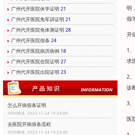
明
广州代开医院休学证明
21
假
广州代开医院免军训证明
21
广州代开医院免体测证明
28
开
广州代开医院假条
24
1
广州代开医院病历病例
18
求
广州代开医院住院证明
27
广州代开医院出院证明
23
2
诊
3
怎么开病假条证明
3450阅读 2023-11-24 15:24:09
医
去医院开病假条流程
3500阅读 2023-11-24 15:23:46
1