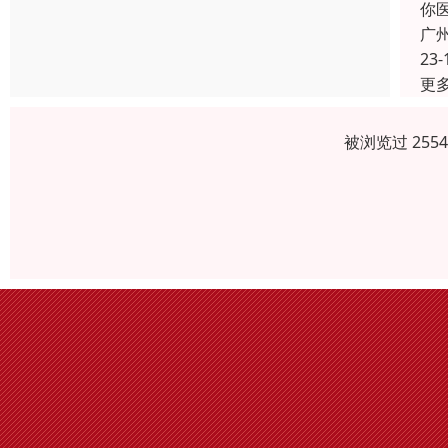
你
广
23-
更
被浏览过 255