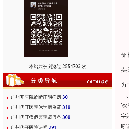
价
本站共被浏览过 2554703 次
疾
为
一
广州开医院诊断证明病历
301
诊
广州代开医院休学病例证
318
字
广州代开病假医院请假条
308
断
广州代开医院证明
291