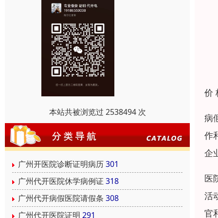
价
本站共被浏览过 2538494 次
病
作
企
广州开医院诊断证明病历
301
医
广州代开医院休学病例证
318
活
广州代开病假医院请假条
308
官
广州代开医院证明
291