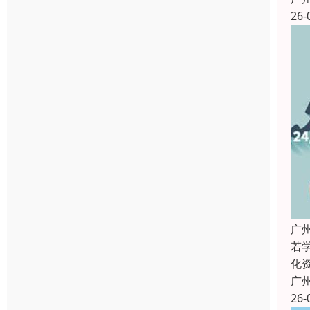
26-
广
若
化
广
26-