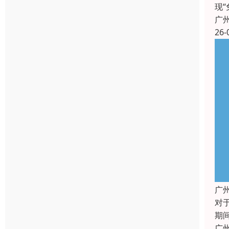
现
广
26-
广
对
期
广