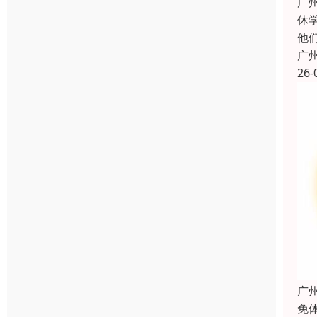
广
休
他
广
26-
广
免