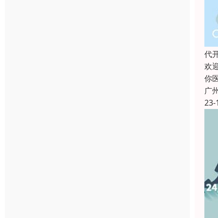
代
欢
你
广
23-