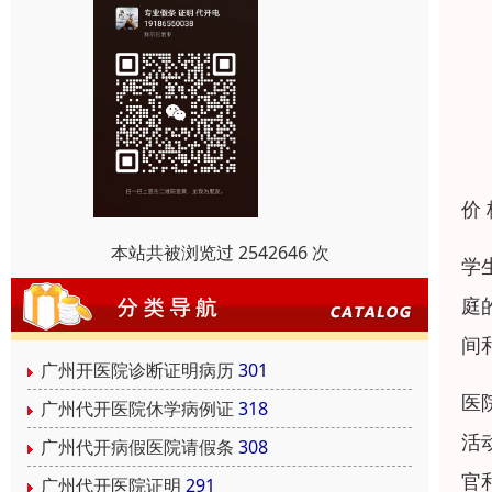
价
本站共被浏览过 2542646 次
学
庭
间
广州开医院诊断证明病历
301
医
广州代开医院休学病例证
318
活
广州代开病假医院请假条
308
官
广州代开医院证明
291