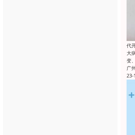
代
大
变
广
23-